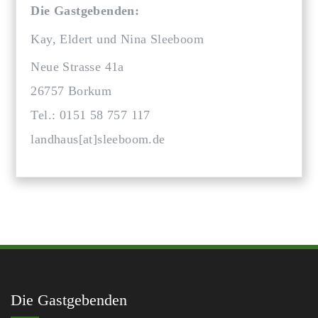
Die Gastgebenden:
Kay, Eldert und Nina Sleeboom
Neue Strasse 41a
26757 Borkum
Tel.: 0151 58 757 117
landhaus[at]sleeboom.de
Die Gastgebenden