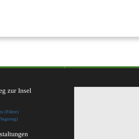
eg zur Insel
s (Fähre)
lugzeug)
staltungen