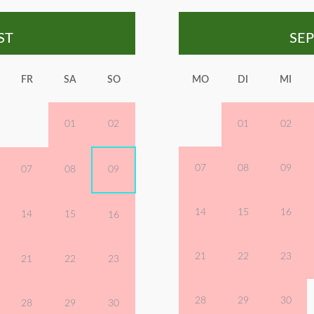
ST
SE
FR
SA
SO
MO
DI
MI
01
02
01
02
07
08
09
07
08
09
14
15
16
14
15
16
21
22
23
21
22
23
28
29
30
28
29
30