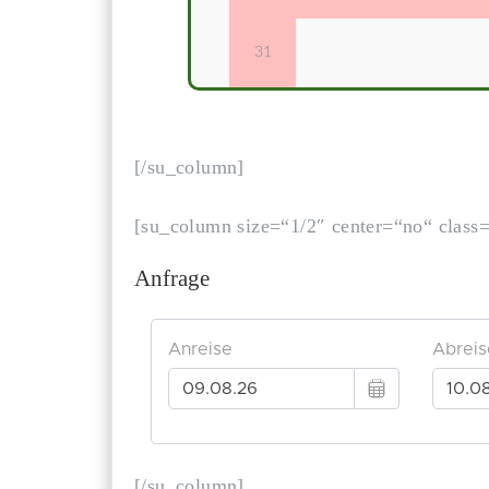
31
[/su_column]
[su_column size=“1/2″ center=“no“ class=
Anfrage
[/su_column]