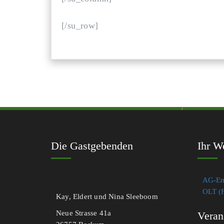
[/su_row]
Die Gastgebenden
Ihr W
AG-Em
OLT (F
Kay, Eldert und Nina Sleeboom
Neue Strasse 41a
Veran