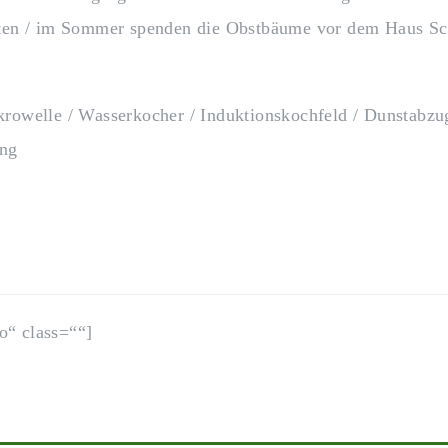
arten / im Sommer spenden die Obstbäume vor dem Haus Sc
krowelle / Wasserkocher / Induktionskochfeld / Dunstabzu
ung
o“ class=““]